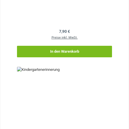
Regulärer Preis:
7,90 €
Preise inkl. MwSt.
In den Warenkorb