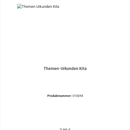
Themen-Urkunden Kita
Produktnummer:
010694
Regulärer Preis: