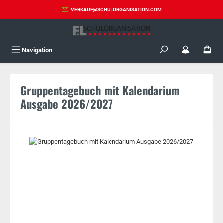
Zum Hauptinhalt springen
VERKAUF@SCHULORGANISATION.COM
Navigation
Gruppentagebuch mit Kalendarium
Ausgabe 2026/2027
Bildergalerie überspringen