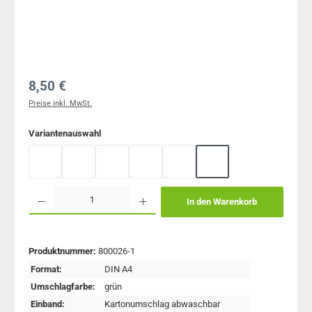
Regulärer Preis:
8,50 €
Preise inkl. MwSt.
auswählen
Variantenauswahl
lila Heftumschlag
gelber Heftumschlag
orangener Heftumschlag
blauer Heftumschlag
roter Heftumschlag
grüner Heftumschlag
Produkt Anzahl: Gib den gewünschten Wert ein oder benutze die Schaltflächen um 
In den Warenkorb
Produktnummer:
800026-1
Format:
DIN A4
Umschlagfarbe:
grün
Einband:
Kartonumschlag abwaschbar