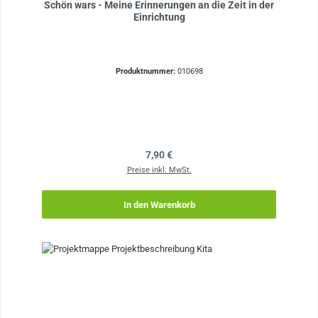
Schön wars - Meine Erinnerungen an die Zeit in der
Einrichtung
Produktnummer:
010698
Regulärer Preis:
7,90 €
Preise inkl. MwSt.
In den Warenkorb