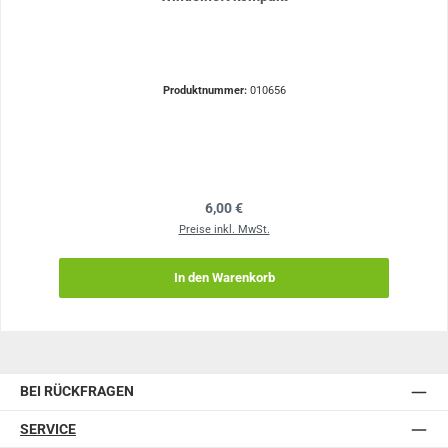
Produktnummer:
010656
Regulärer Preis:
6,00 €
Preise inkl. MwSt.
In den Warenkorb
BEI RÜCKFRAGEN
SERVICE