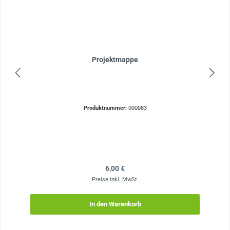
Projektmappe
Produktnummer:
000083
Regulärer Preis:
6,00 €
Preise inkl. MwSt.
In den Warenkorb