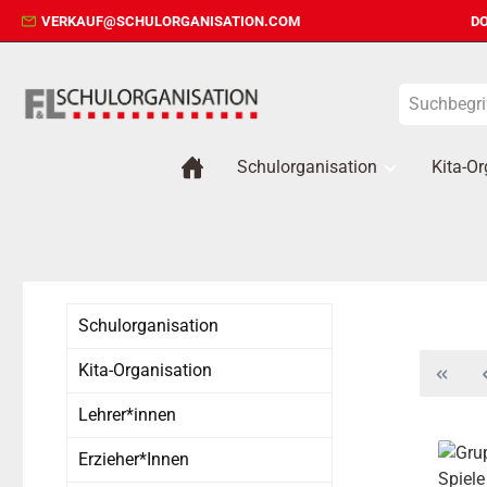
VERKAUF@SCHULORGANISATION.COM
DO
 Hauptinhalt springen
Zur Suche springen
Zur Hauptnavigation springen
Schulorganisation
Kita-Or
Schulorganisation
Kita-Organisation
Lehrer*innen
Erzieher*Innen