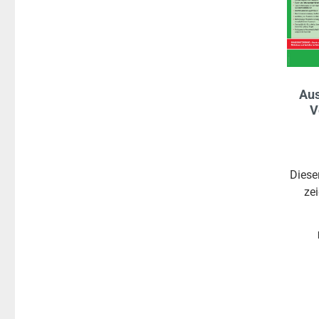
Aus
V
Diese
ze
Bra
L
Verha
Fl