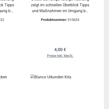
ick Tipps
zeigt im schnellen Überblick Tipps
ang bei
und Maßnahmen im Umgang bei
n und
Unfällen in Labor und Werkraum,
632
Produktnummer:
010633
.B. bei
z.B. bei Verbrennungen und
rrungen,
Verbrühungen, bei Verätzungen
en,
und Vergiftungen, durch
en,
elektrischen Strom etc..
c.
reis:
Regulärer Preis:
4,00 €
Preise inkl. MwSt.
b
In den Warenkorb