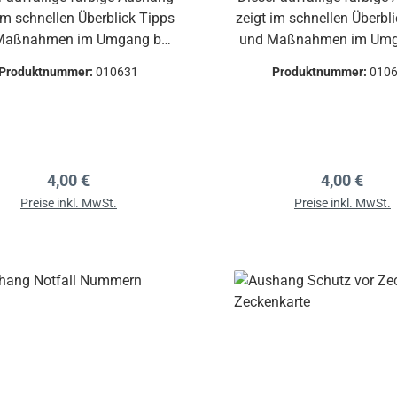
im schnellen Überblick Tipps
zeigt im schnellen Überbl
Maßnahmen im Umgang bei
und Maßnahmen im Umg
ällen in Einrichtungen wie
Unfällen in Sporthalle
Produktnummer:
010631
Produktnummer:
010
dertagesstätten und auch
Sportstätten aller Art, z
hulen, z.B. bei Blutungen,
Blutungen, Prellungen, Ze
ock, Prellungen, Brüchen,
Verrenkungen, Brüch
brennungen, Vergiftungen,
Gehirnerschütterung
Gehirnerschütterungen,
Bewusstlosigkeit et
Regulärer Preis:
Regulärer P
4,00 €
4,00 €
stlosigkeit, Atemstörungen
Preise inkl. MwSt.
Preise inkl. MwSt.
etc.
In den Warenkorb
In den Warenkor