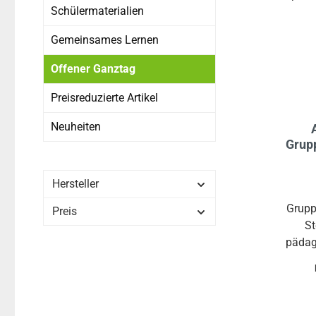
Schülermaterialien
Gemeinsames Lernen
Offener Ganztag
Preisreduzierte Artikel
Neuheiten
Grupp
Orga
Hersteller
Grupp
Preis
St
pädag
soz
Gem
ste
so