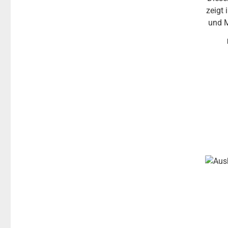
zeigt 
und 
Unf
Kin
Sc
Sch
Ver
Bewus