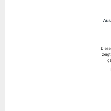
Aus
Diese
zeigt
ga
Ersthe
Ä
Sic
Unfa