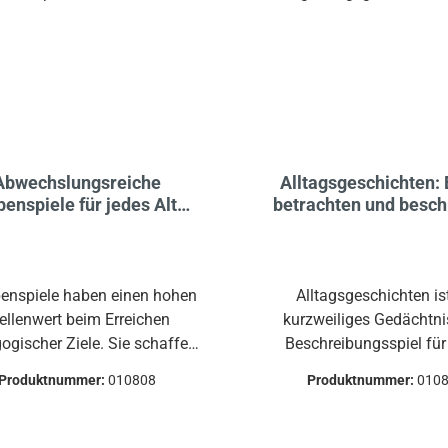
Abwechslungsreiche
Alltagsgeschichten: 
enspiele für jedes Alter,
betrachten und besch
nisation-Durchführung-
Ziele
enspiele haben einen hohen
Alltagsgeschichten is
ellenwert beim Erreichen
kurzweiliges Gedächtni
ogischer Ziele. Sie schaffen
Beschreibungsspiel für
iale Kontakte, stärken den
Spielende ab 5 Jahren.A
Produktnummer:
010808
Produktnummer:
010
einschaftsgedanken und
Blick:Wer Alltagsgesch
igern das Selbstwertgefühl
spielt, lernt genau zu bes
wie die Anerkennung der
richtig zuzuhören und tr