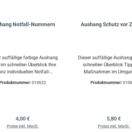
hang Notfall-Nummern
Aushang Schutz vor 
r auffällige farbige Aushang
Dieser auffällige Aushang
 im schnellen Überblick Ihre
schnellen Überblick Ti
nz individuellen Notfall-
Maßnahmen im Umgan
Nummern,z.B. die der
Zecken und bei ei
Produktnummer:
010622
Produktnummer:
010
lferinnen und Ersthelfer, von
Zeckenbiss.Mit Verbreitu
rzten, Taxiunternehmen,
und einer Zeckenkart
herheitsbeauftragten,Ihres
praktischer Einschubt
llversicherungsträgers und
anderen.
Regulärer Preis:
Regulärer P
4,00 €
5,80 €
Preise inkl. MwSt.
Preise inkl. MwSt.