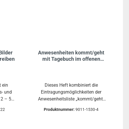
Bilder
Anwesenheiten kommt/geht
reiben
mit Tagebuch im offenen
Ganztag für ein Halbjahr
t ein
Dieses Heft kombiniert die
s- und
Eintragungsmöglichkeiten der
 2 – 5
Anwesenheitsliste „kommt/geht"
uf einen
Best.-Nr. 9011-1520 mit dem
822
Produktnummer:
9011-1530-4
ichten
Gruppenheft/Übergabeheft Best.-
chreiben,
Nr. 9011-1510.Beide Funktionen
ainiert
sind also in einem Heft