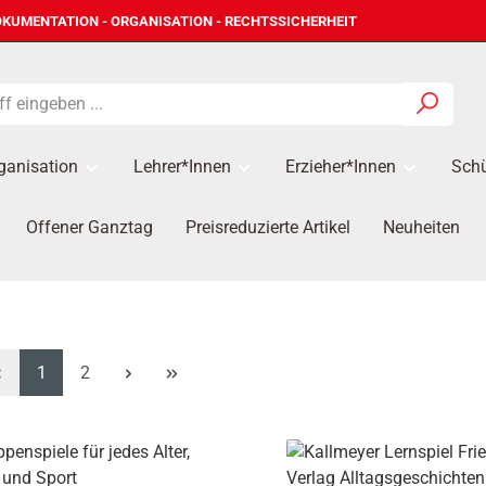
KUMENTATION - ORGANISATION - RECHTSSICHERHEIT
ganisation
Lehrer*innen
Erzieher*Innen
Schü
Offener Ganztag
Preisreduzierte Artikel
Neuheiten
Seite
Seite
1
2