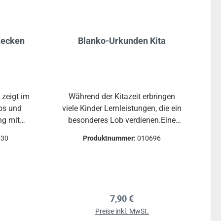
Zecken
Blanko-Urkunden Kita
 zeigt im
Während der Kitazeit erbringen
pps und
viele Kinder Lernleistungen, die ein
g mit
besonderes Lob verdienen.Eine
nem
Urkunde für Zuhause oder die
630
Produktnummer:
010696
ngskarte
Kitamappe ist eine farbenfrohe
e in
Erinnerung für das Kind, was es
asche.
schon gelernt hat.Block mit 24
Urkunden. Diese Urkunden sind zu
jeder Zeit griffbereit und können
reis:
Regulärer Preis:
7,90 €
unmittelbar erstellt werden.Auf der
Preise inkl. MwSt.
Urkunde ist extra viel Platz, um