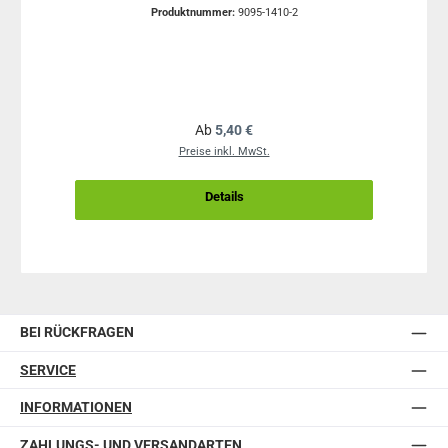
Produktnummer:
9095-1410-2
Regulärer Preis:
Ab
5,40 €
Preise inkl. MwSt.
Details
BEI RÜCKFRAGEN
SERVICE
INFORMATIONEN
ZAHLUNGS- UND VERSANDARTEN