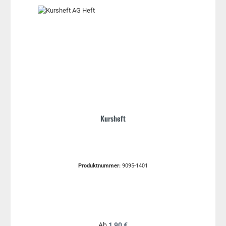
Kursheft
Produktnummer:
9095-1401
Regulärer Preis:
Ab
1,90 €