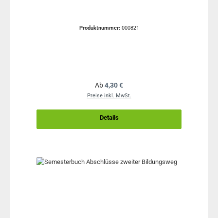
Produktnummer:
000821
Regulärer Preis:
Ab
4,30 €
Preise inkl. MwSt.
Details