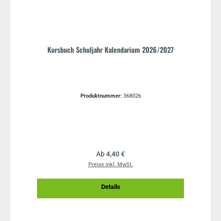
Kursbuch Schuljahr Kalendarium 2026/2027
Produktnummer:
368026
Regulärer Preis:
Ab
4,40 €
Preise inkl. MwSt.
Details