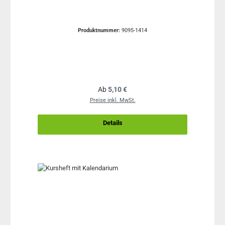
Produktnummer:
9095-1414
Regulärer Preis:
Ab
5,10 €
Preise inkl. MwSt.
Details