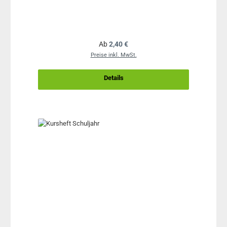
Regulärer Preis:
Ab
2,40 €
Preise inkl. MwSt.
Details