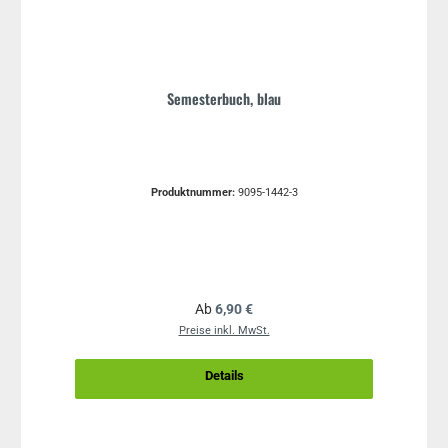
Semesterbuch, blau
Produktnummer:
9095-1442-3
Regulärer Preis:
Ab
6,90 €
Preise inkl. MwSt.
Details