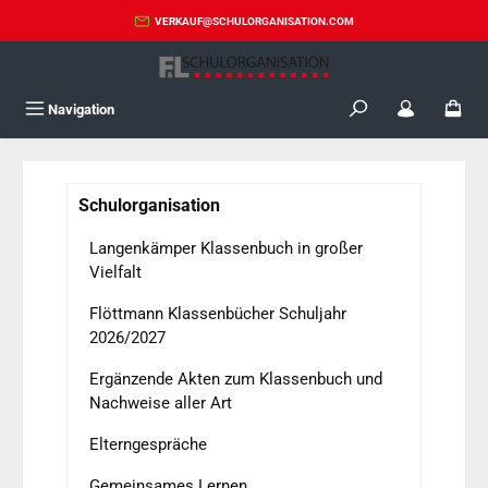
Zum Hauptinhalt springen
VERKAUF@SCHULORGANISATION.COM
Navigation
Schulorganisation
Langenkämper Klassenbuch in großer
Vielfalt
Flöttmann Klassenbücher Schuljahr
2026/2027
Ergänzende Akten zum Klassenbuch und
Nachweise aller Art
Elterngespräche
Gemeinsames Lernen