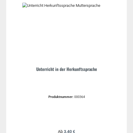
Unterricht in der Herkunftssprache
Produktnummer:
000364
Regulärer Preis:
Ab
3,40 €