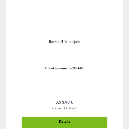
Kursheft Schuljahr
Produktnummer:
9095-1408
Regulärer Preis:
Ab
3,90 €
Preise inkl. MwSt.
Details