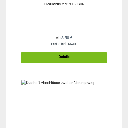
Produktnummer:
9095-1406
Regulärer Preis:
Ab
3,50 €
Preise inkl. MwSt.
Details