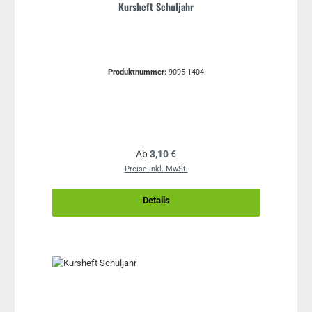
Kursheft Schuljahr
Produktnummer:
9095-1404
Regulärer Preis:
Ab
3,10 €
Preise inkl. MwSt.
Details