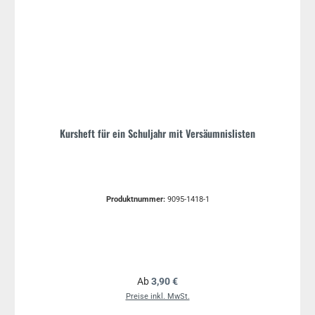
Kursheft für ein Schuljahr mit Versäumnislisten
Produktnummer:
9095-1418-1
Regulärer Preis:
Ab
3,90 €
Preise inkl. MwSt.