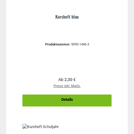
Kursheft blau
Produktnummer:
9095-1446-3
Regulärer Preis:
Ab
2,30 €
Preise inkl. MwSt.
Details