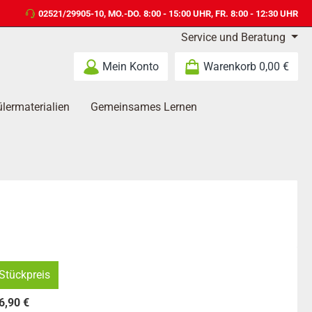
02521/29905-10
, MO.-DO. 8:00 - 15:00 UHR, FR. 8:00 - 12:30 UHR
Service und Beratung
Mein Konto
Warenkorb
0,00 €
lermaterialien
Gemeinsames Lernen
Stückpreis
6,90 €