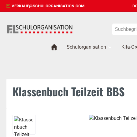
VERKAUF@SCHULORGANISATION.COM
DO
 Hauptinhalt springen
Zur Suche springen
Zur Hauptnavigation springen
Schulorganisation
Kita-Or
Klassenbuch Teilzeit BBS
Bildergalerie überspringen