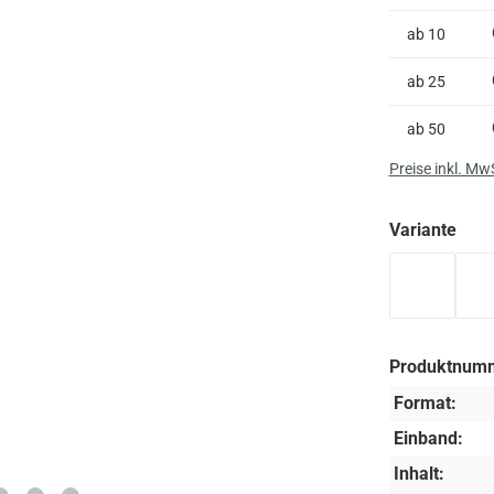
ab
10
ab
25
ab
50
Preise inkl. Mw
aus
Variante
blaue Bu
Produktnum
Format:
Einband:
Inhalt: