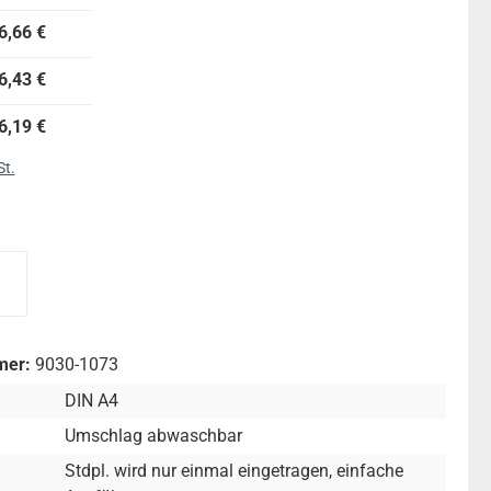
6,66 €
6,43 €
6,19 €
St.
wählen
chdecke PVC frei
grüne Buchdecke PVC frei
mer:
9030-1073
DIN A4
Umschlag abwaschbar
Stdpl. wird nur einmal eingetragen
, einfache