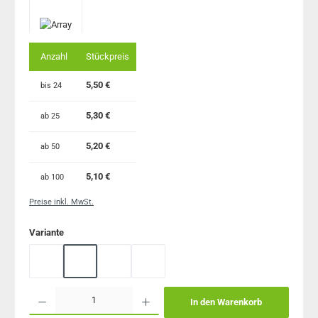
Anzahl
Stückpreis
5,50 €
bis
24
5,30 €
ab
25
5,20 €
ab
50
5,10 €
ab
100
Preise inkl. MwSt.
auswählen
Variante
gelber Heftumschlag
blauer Heftumschlag
roter Heftumschlag
grüner Heftumschlag
Produkt Anzahl: Gib den gewünschten Wert ein oder benutze die Schaltflächen um 
In den Warenkorb