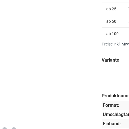
ab
25
ab
50
ab
100
Preise inkl. Mw
aus
Variante
orangene
Produktnum
Format:
Umschlagfar
Einband: