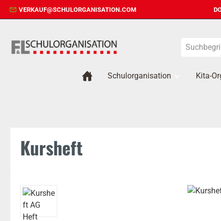
VERKAUF@SCHULORGANISATION.COM
DO
 Hauptinhalt springen
Zur Suche springen
Zur Hauptnavigation springen
Schulorganisation
Kita-Or
Kursheft
Bildergalerie überspringen