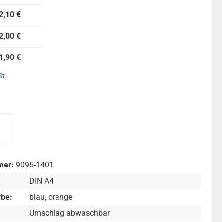
2,10 €
2,00 €
1,90 €
St.
wählen
r Heftumschlag
blauer Heftumschlag
mer:
9095-1401
DIN A4
be:
blau
, orange
Umschlag abwaschbar