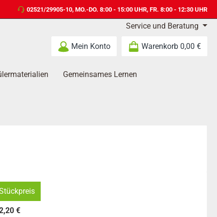
02521/29905-10
, MO.-DO. 8:00 - 15:00 UHR, FR. 8:00 - 12:30 UHR
Service und Beratung
Mein Konto
Warenkorb
0,00 €
lermaterialien
Gemeinsames Lernen
Stückpreis
2,20 €