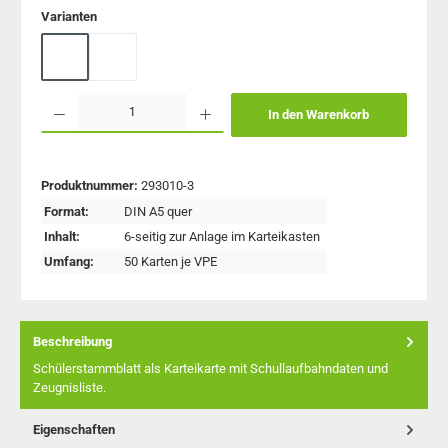
auswählen
Varianten
blauer Karton
roter Karton
Produkt Anzahl: Gib den gewünschten Wert ein oder benutze die Schaltflächen um 
In den Warenkorb
Produktnummer:
293010-3
Format:
DIN A5 quer
Inhalt:
6-seitig zur Anlage im Karteikasten
Umfang:
50 Karten je VPE
Beschreibung
Schülerstammblatt als Karteikarte mit Schullaufbahndaten und
Zeugnisliste.
Eigenschaften