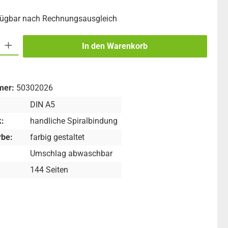
fügbar nach Rechnungsausgleich
 Gib den gewünschten Wert ein oder benutze die Schaltflächen um die An
In den Warenkorb
mer:
50302026
DIN A5
:
handliche Spiralbindung
be:
farbig gestaltet
Umschlag abwaschbar
144 Seiten