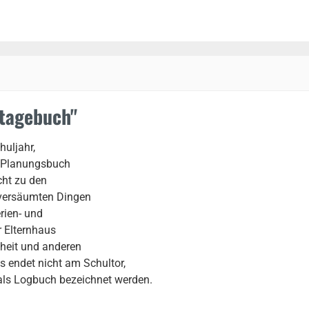
stagebuch"
huljahr,
n Planungsbuch
cht zu den
 versäumten Dingen
rien- und
r Elternhaus
kheit und anderen
s endet nicht am Schultor,
als Logbuch bezeichnet werden.