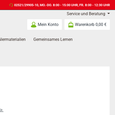
02521/29905-10
, MO.-DO. 8:00 - 15:00 UHR, FR. 8:00 - 12:30 UHR
Service und Beratung
Mein Konto
Warenkorb
0,00 €
lermaterialien
Gemeinsames Lernen
s:
St.