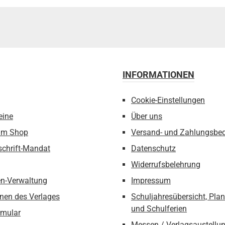
INFORMATIONEN
Cookie-Einstellungen
eine
Über uns
um Shop
Versand- und Zahlungsbe
schrift-Mandat
Datenschutz
Widerrufsbelehrung
n-Verwaltung
Impressum
nen des Verlages
Schuljahresübersicht, Pla
und Schulferien
rmular
Messen / Verlagsaustellu