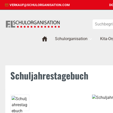
VERKAUF@SCHULORGANISATION.COM
DO
 Hauptinhalt springen
Zur Suche springen
Zur Hauptnavigation springen
Schulorganisation
Kita-Or
Schuljahrestagebuch
Bildergalerie überspringen