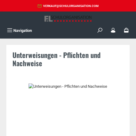
Zum Hauptinhalt springen
VERKAUF@SCHULORGANISATION.COM
Navigation
Unterweisungen - Pflichten und
Nachweise
Bildergalerie überspringen