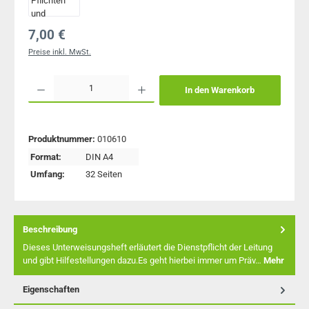
Regulärer Preis:
7,00 €
Preise inkl. MwSt.
Produkt Anzahl: Gib den gewünschten Wert ein oder benutze die Schaltflächen um 
In den Warenkorb
Produktnummer:
010610
Format:
DIN A4
Umfang:
32 Seiten
Beschreibung
Dieses Unterweisungsheft erläutert die Dienstpflicht der Leitung
und gibt Hilfestellungen dazu.Es geht hierbei immer um Präv…
Mehr
Eigenschaften