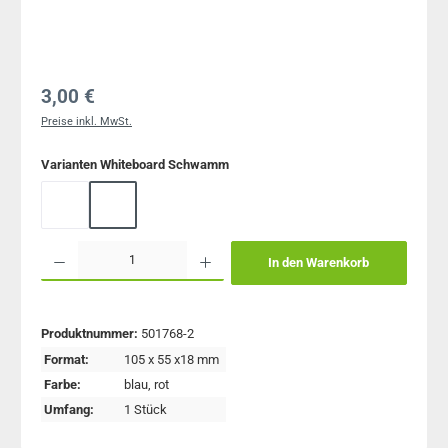
Regulärer Preis:
3,00 €
Preise inkl. MwSt.
auswählen
Varianten Whiteboard Schwamm
Schwamm blau
Schwamm rot
Produkt Anzahl: Gib den gewünschten Wert ein oder benutze die Schaltflächen um 
In den Warenkorb
Produktnummer:
501768-2
Format:
105 x 55 x18 mm
Farbe:
blau
, rot
Umfang:
1 Stück