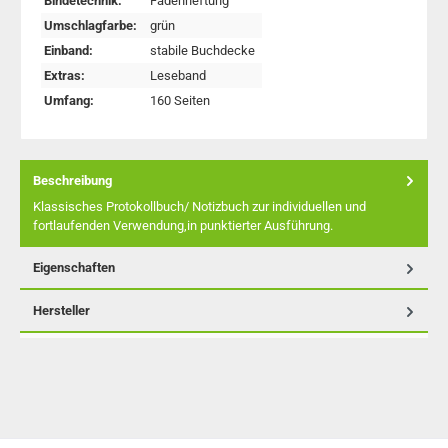
Bindetechnik:
Fadenheftung
Umschlagfarbe:
grün
Einband:
stabile Buchdecke
Extras:
Leseband
Umfang:
160 Seiten
Beschreibung
Klassisches Protokollbuch/ Notizbuch zur individuellen und
fortlaufenden Verwendung,in punktierter Ausführung.
Eigenschaften
Hersteller