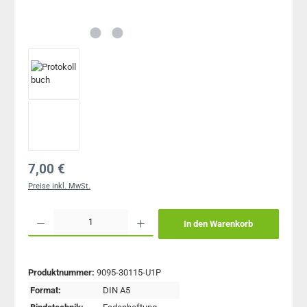
Regulärer Preis:
7,00 €
Preise inkl. MwSt.
Produkt Anzahl: Gib den gewünschten Wert ein oder benutze die Schaltflächen um 
In den Warenkorb
Produktnummer:
9095-30115-U1P
Format:
DIN A5