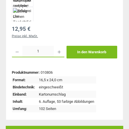
Regulärer Preis:
12,95 €
Preise inkl. MwSt.
Produkt Anzahl: Gib den gewünschten Wert ein oder benutze die Schaltflächen um 
In den Warenkorb
Produktnummer:
010806
Format:
16,5 x 24,0 cm
Bindetechnik:
eingeschweißt
Einband:
Kartonumschlag
Inhalt:
6. Auflage
, 53 farbige Abbildungen
Umfang:
102 Seiten