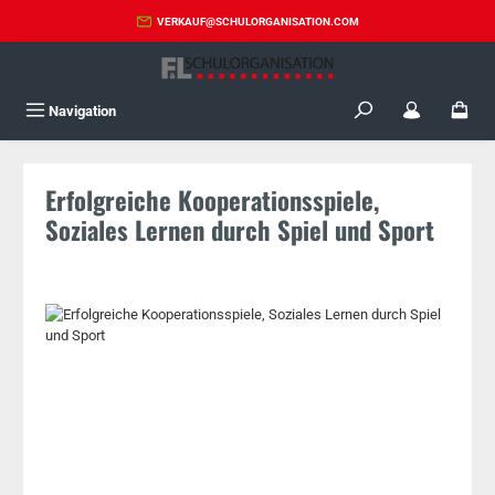
Zum Hauptinhalt springen
VERKAUF@SCHULORGANISATION.COM
Navigation
Erfolgreiche Kooperationsspiele,
Soziales Lernen durch Spiel und Sport
Bildergalerie überspringen