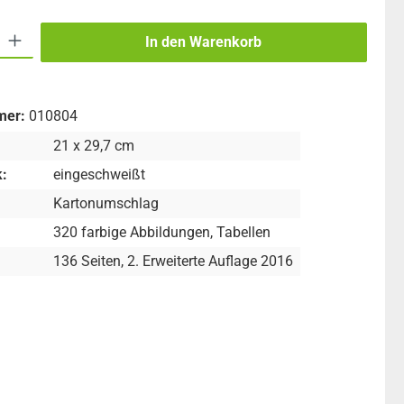
 Gib den gewünschten Wert ein oder benutze die Schaltflächen um die An
In den Warenkorb
mer:
010804
21 x 29,7 cm
:
eingeschweißt
Kartonumschlag
320 farbige Abbildungen, Tabellen
136 Seiten, 2. Erweiterte Auflage 2016