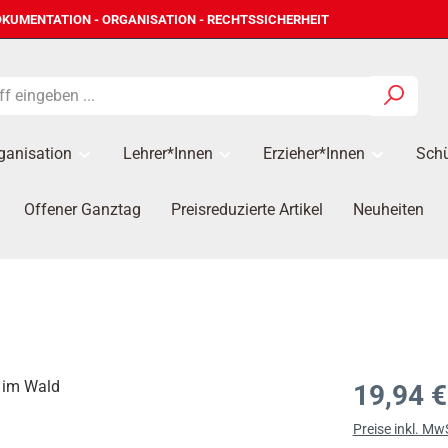
KUMENTATION - ORGANISATION - RECHTSSICHERHEIT
ganisation
Lehrer*innen
Erzieher*Innen
Schü
Offener Ganztag
Preisreduzierte Artikel
Neuheiten
Regulärer Prei
19,94 €
Preise inkl. Mw