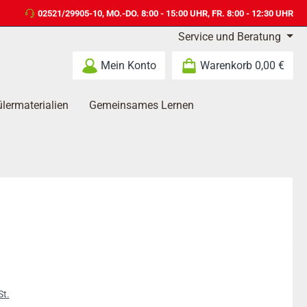
02521/29905-10
, MO.-DO. 8:00 - 15:00 UHR, FR. 8:00 - 12:30 UHR
Service und Beratung
Mein Konto
Warenkorb
0,00 €
lermaterialien
Gemeinsames Lernen
s:
St.