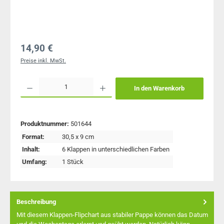
Regulärer Preis:
14,90 €
Preise inkl. MwSt.
Produkt Anzahl: Gib den gewünschten Wert ein oder benutze die Schaltflächen um 
In den Warenkorb
Produktnummer:
501644
Format:
30,5 x 9 cm
Inhalt:
6 Klappen in unterschiedlichen Farben
Umfang:
1 Stück
Beschreibung
Mit diesem Klappen-Flipchart aus stabiler Pappe können das Datum