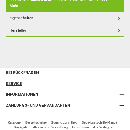
und die Wochentage erlernt und geübt werden. Natürlich könn…
Mehr
Eigenschaften
Hersteller
BEI RÜCKFRAGEN
SERVICE
INFORMATIONEN
ZAHLUNGS- UND VERSANDARTEN
Kataloge
Bestellscheine
Zugang zum Shop
Sepa-Lastschrift-Mandat
Rückgabe
Abonnenten-Verwaltung
Informationen des Verlages