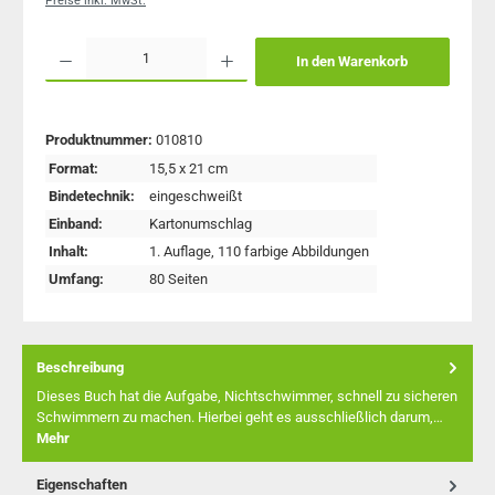
Preise inkl. MwSt.
Produkt Anzahl: Gib den gewünschten Wert ein oder benutze die Schaltflächen um 
In den Warenkorb
Produktnummer:
010810
Format:
15,5 x 21 cm
Bindetechnik:
eingeschweißt
Einband:
Kartonumschlag
Inhalt:
1. Auflage
, 110 farbige Abbildungen
Umfang:
80 Seiten
Beschreibung
Dieses Buch hat die Aufgabe, Nichtschwimmer, schnell zu sicheren
Schwimmern zu machen. Hierbei geht es ausschließlich darum,…
Mehr
Eigenschaften