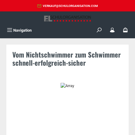
Zum Hauptinhalt springen
VERKAUF@SCHULORGANISATION.COM
Navigation
Vom Nichtschwimmer zum Schwimmer
schnell-erfolgreich-sicher
Bildergalerie überspringen