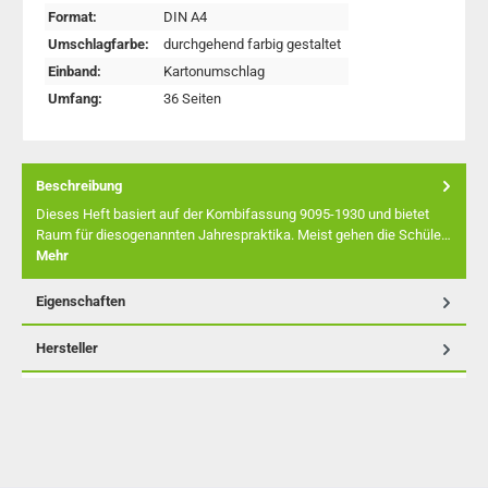
Format:
DIN A4
Umschlagfarbe:
durchgehend farbig gestaltet
Einband:
Kartonumschlag
Umfang:
36 Seiten
Beschreibung
Dieses Heft basiert auf der Kombifassung 9095-1930 und bietet
Raum für diesogenannten Jahrespraktika. Meist gehen die Schüle…
Mehr
Eigenschaften
Hersteller