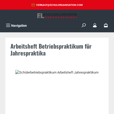
Zum Hauptinhalt springen
VERKAUF@SCHULORGANISATION.COM
Navigation
Arbeitsheft Betriebspraktikum für
Jahrespraktika
Bildergalerie überspringen