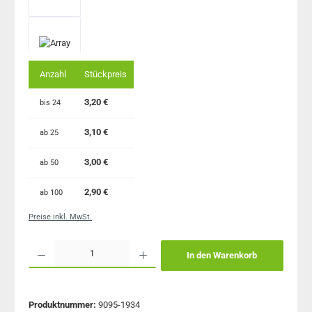
Anzahl
Stückpreis
3,20 €
bis
24
3,10 €
ab
25
3,00 €
ab
50
2,90 €
ab
100
Preise inkl. MwSt.
Produkt Anzahl: Gib den gewünschten Wert ein oder benutze die Schaltflächen um 
In den Warenkorb
Produktnummer:
9095-1934