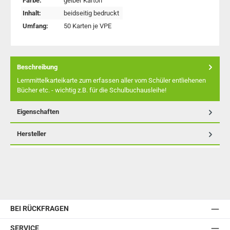
Farbe:
gelber Karton
Inhalt:
beidseitig bedruckt
Umfang:
50 Karten je VPE
Beschreibung
Lernmittelkarteikarte zum erfassen aller vom Schüler entliehenen
Bücher etc. - wichtig z.B. für die Schulbuchausleihe!
Eigenschaften
Hersteller
BEI RÜCKFRAGEN
SERVICE