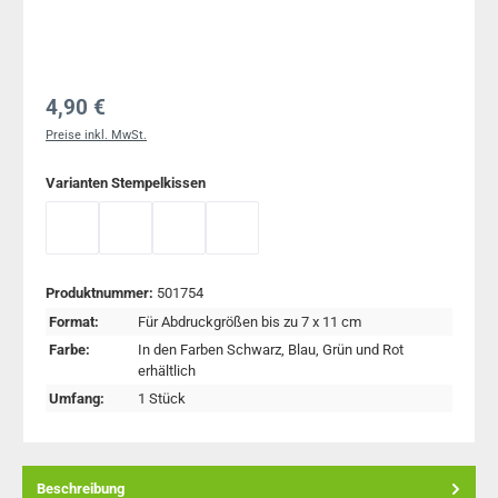
Regulärer Preis:
4,90 €
Preise inkl. MwSt.
auswählen
Varianten Stempelkissen
Handstempelkissen blau
Handstempelkissen grün
Handstempelkissen rot
Handstempelkissen schwarz
Produktnummer:
501754
Format:
Für Abdruckgrößen bis zu 7 x 11 cm
Farbe:
In den Farben Schwarz, Blau, Grün und Rot
erhältlich
Umfang:
1 Stück
Beschreibung