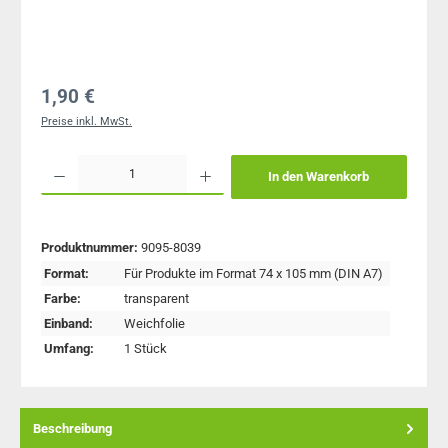
Regulärer Preis:
1,90 €
Preise inkl. MwSt.
Produkt Anzahl: Gib den gewünschten Wert ein oder benutze die Schaltflächen um 
In den Warenkorb
Produktnummer:
9095-8039
Format:
Für Produkte im Format 74 x 105 mm (DIN A7)
Farbe:
transparent
Einband:
Weichfolie
Umfang:
1 Stück
Beschreibung