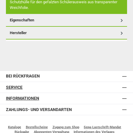
Schutzhülle für den gefalzten Schülerausweis aus transparenter
Weichfolie.
Eigenschaften
Hersteller
BEI RÜCKFRAGEN
SERVICE
INFORMATIONEN
ZAHLUNGS- UND VERSANDARTEN
Kataloge
Bestellscheine
Zugang zum Shop
Sepa-Lastschrift-Mandat
Rückgabe
Abonnenten-Verwaltung
Informationen des Verlages