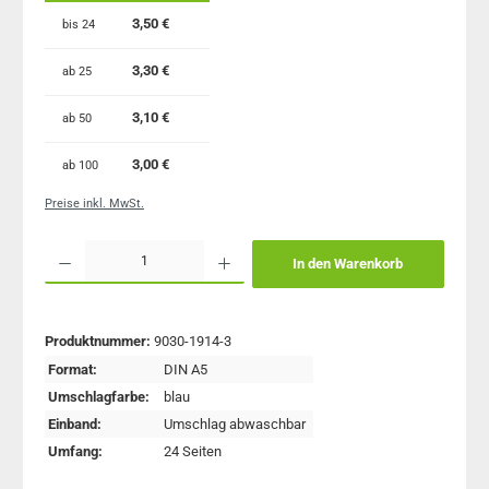
3,50 €
bis
24
3,30 €
ab
25
3,10 €
ab
50
3,00 €
ab
100
Preise inkl. MwSt.
Produkt Anzahl: Gib den gewünschten Wert ein oder benutze die Schaltflächen um 
In den Warenkorb
Produktnummer:
9030-1914-3
Format:
DIN A5
Umschlagfarbe:
blau
Einband:
Umschlag abwaschbar
Umfang:
24 Seiten