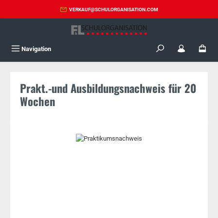
Zum Hauptinhalt springen
VERKAUF@SCHULORGANISATION.COM
Navigation
Prakt.-und Ausbildungsnachweis für 20
Wochen
Bildergalerie überspringen