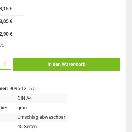
3,15 €
3,05 €
2,90 €
St.
 Gib den gewünschten Wert ein oder benutze die Schaltflächen um die An
In den Warenkorb
mer:
9095-1215-5
DIN A4
be:
grau
Umschlag abwaschbar
48 Seiten