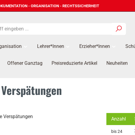
KUMENTATION - ORGANISATION - RECHTSSICHERHEIT
ganisation
Lehrer*innen
Erzieher*Innen
Schü
Offener Ganztag
Preisreduzierte Artikel
Neuheiten
d Verspätungen
Anzahl
bis
24