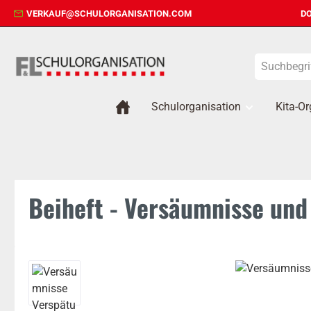
VERKAUF@SCHULORGANISATION.COM
DO
 Hauptinhalt springen
Zur Suche springen
Zur Hauptnavigation springen
Schulorganisation
Kita-Or
Beiheft - Versäumnisse un
Bildergalerie überspringen