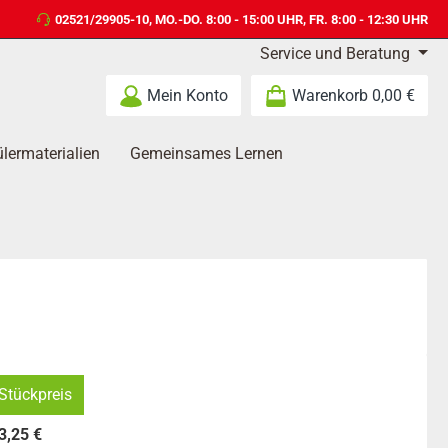
02521/29905-10
, MO.-DO. 8:00 - 15:00 UHR, FR. 8:00 - 12:30 UHR
Service und Beratung
Mein Konto
Warenkorb
0,00 €
lermaterialien
Gemeinsames Lernen
Stückpreis
3,25 €