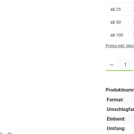
ab
25
ab
50
ab
100
Preise inkl. Mw
Produkt Anzahl:
Produktnum
Format:
Umschlagfar
Einband:
Umfang: