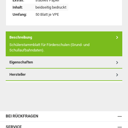
Extras:
stabiles Papier
Inhalt:
beidseitig bedruckt
Umfang:
50 Blatt je VPE
Beschreibung
Schülerstammblatt für Förderschulen (Grund- und
Schullaufbahndaten).
Eigenschaften
Hersteller
BEI RÜCKFRAGEN
SERVICE