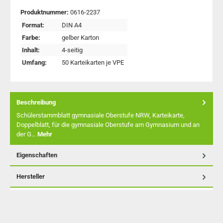
Produktnummer:
0616-2237
Format:
DIN A4
Farbe:
gelber Karton
Inhalt:
4-seitig
Umfang:
50 Karteikarten je VPE
Beschreibung
Schülerstammblatt gymnasiale Oberstufe NRW, Karteikarte,
Doppelblatt, für die gymnasiale Oberstufe am Gymnasium und an
der G…
Mehr
Eigenschaften
Hersteller