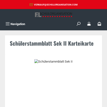
Zum Hauptinhalt springen
VERKAUF@SCHULORGANISATION.COM
Navigation
Schülerstammblatt Sek II Karteikarte
Bildergalerie überspringen