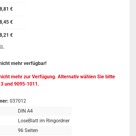
8,81 €
8,45 €
8,21 €
St.
 nicht mehr verfügbar!
 nicht mehr zur Verfügung. Alternativ wählen Sie bitte
13 und 9095-1011.
mer:
037012
DIN A4
LoseBlatt im Ringordner
96 Seiten