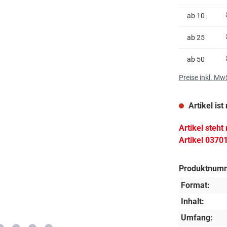
ab
10
ab
25
ab
50
Preise inkl. Mw
Artikel ist
Artikel steht
Artikel 0370
Produktnum
Format:
Inhalt:
Umfang: