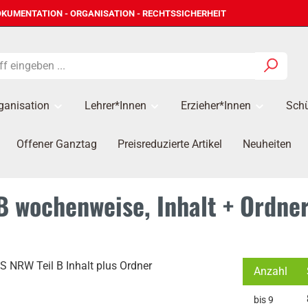
KUMENTATION - ORGANISATION - RECHTSSICHERHEIT
ganisation
Lehrer*innen
Erzieher*Innen
Schü
Offener Ganztag
Preisreduzierte Artikel
Neuheiten
 wochenweise, Inhalt + Ordne
Anzahl
bis
9