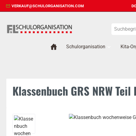
VERKAUF@SCHULORGANISATION.COM
DO
 Hauptinhalt springen
Zur Suche springen
Zur Hauptnavigation springen
Schulorganisation
Kita-Or
Klassenbuch GRS NRW Teil B
Bildergalerie überspringen