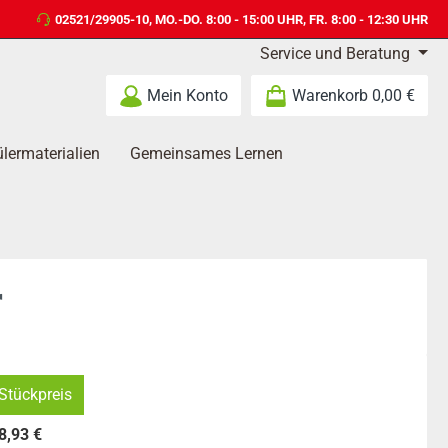
02521/29905-10
, MO.-DO. 8:00 - 15:00 UHR, FR. 8:00 - 12:30 UHR
Service und Beratung
Mein Konto
Warenkorb
0,00 €
lermaterialien
Gemeinsames Lernen
r
Stückpreis
8,93 €