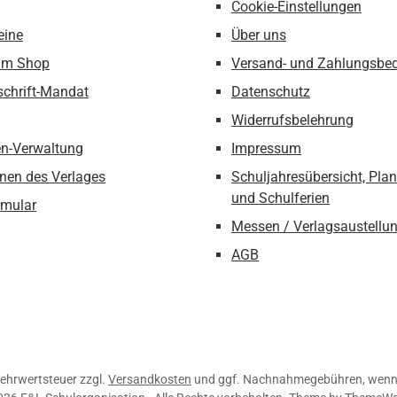
Cookie-Einstellungen
eine
Über uns
um Shop
Versand- und Zahlungsbe
schrift-Mandat
Datenschutz
Widerrufsbelehrung
n-Verwaltung
Impressum
nen des Verlages
Schuljahresübersicht, Pla
und Schulferien
rmular
Messen / Verlagsaustellu
AGB
 Mehrwertsteuer zzgl.
Versandkosten
und ggf. Nachnahmegebühren, wenn 