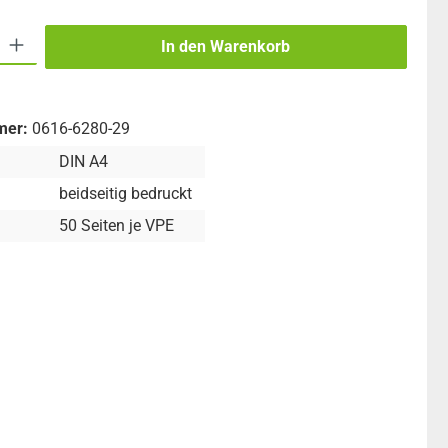
 Gib den gewünschten Wert ein oder benutze die Schaltflächen um die An
In den Warenkorb
mer:
0616-6280-29
DIN A4
beidseitig bedruckt
50 Seiten je VPE