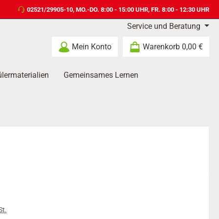
02521/29905-10
, MO.-DO. 8:00 - 15:00 UHR, FR. 8:00 - 12:30 UHR
Service und Beratung
Mein Konto
Warenkorb
0,00 €
lermaterialien
Gemeinsames Lernen
s:
St.