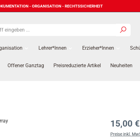
KUMENTATION - ORGANISATION - RECHTSSICHERHEIT
ganisation
Lehrer*innen
Erzieher*Innen
Schü
Offener Ganztag
Preisreduzierte Artikel
Neuheiten
Regulärer Prei
15,00 €
Preise inkl. Mw