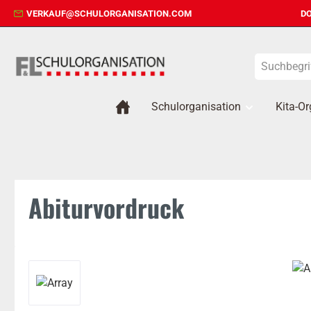
VERKAUF@SCHULORGANISATION.COM
DO
 Hauptinhalt springen
Zur Suche springen
Zur Hauptnavigation springen
Schulorganisation
Kita-Or
Abiturvordruck
Bildergalerie überspringen