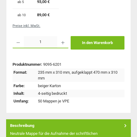
93,00 €
ab
5
89,00 €
ab
10
Preise inkl. MwSt.
Produkt Anzahl: Gib den gewünschten Wert ein oder benutze die Schaltflächen um 
In den Warenkorb
Produktnummer:
9095-6201
Format:
235 mm x 310 mm, aufgeklappt 470 mm x 310
mm
Farbe:
beiger Karton
Inhalt:
4-seitig bedruckt
Umfang:
50 Mappen je VPE
Beschreibung
Neutrale Mappe für die Aufnahme der schriftlichen