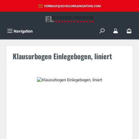
Zum Hauptinhalt springen
VERKAUF@SCHULORGANISATION.COM
Navigation
Klausurbogen Einlegebogen, liniert
Bildergalerie überspringen