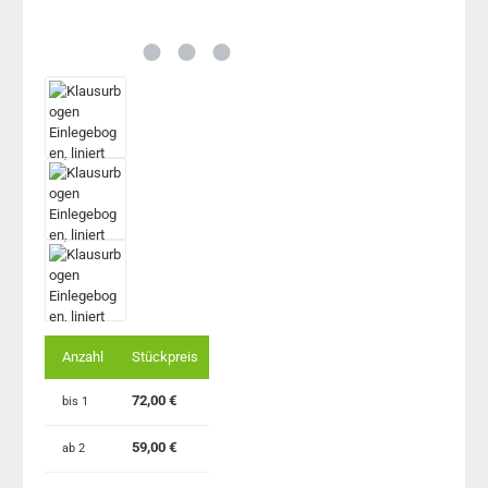
Anzahl
Stückpreis
72,00 €
bis
1
59,00 €
ab
2