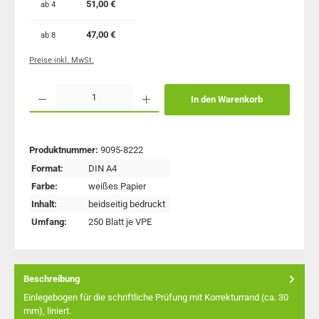
51,00 €
ab
4
47,00 €
ab
8
Preise inkl. MwSt.
Produkt Anzahl: Gib den gewünschten Wert ein oder benutze die Schaltflächen um 
In den Warenkorb
Produktnummer:
9095-8222
Format:
DIN A4
Farbe:
weißes Papier
Inhalt:
beidseitig bedruckt
Umfang:
250 Blatt je VPE
Beschreibung
Einlegebogen für die schriftliche Prüfung mit Korrekturrand (ca. 30
mm), liniert.