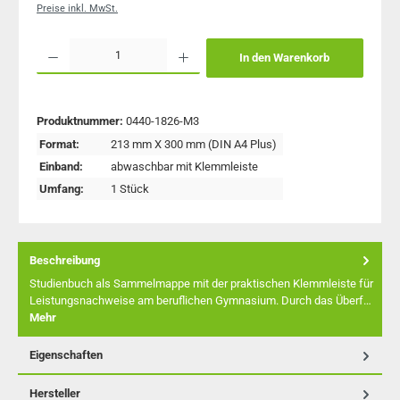
Preise inkl. MwSt.
Produkt Anzahl: Gib den gewünschten Wert ein oder benutze die Schaltflächen um 
In den Warenkorb
Produktnummer:
0440-1826-M3
Format:
213 mm X 300 mm (DIN A4 Plus)
Einband:
abwaschbar mit Klemmleiste
Umfang:
1 Stück
Beschreibung
Studienbuch als Sammelmappe mit der praktischen Klemmleiste für
Leistungsnachweise am beruflichen Gymnasium. Durch das Überf…
Mehr
Eigenschaften
Hersteller