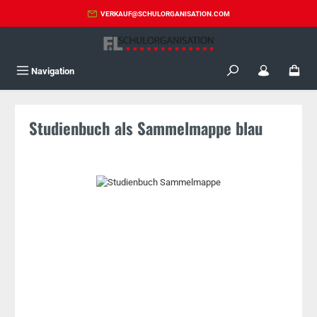
Zum Hauptinhalt springen
VERKAUF@SCHULORGANISATION.COM
Navigation
Studienbuch als Sammelmappe blau
Bildergalerie überspringen