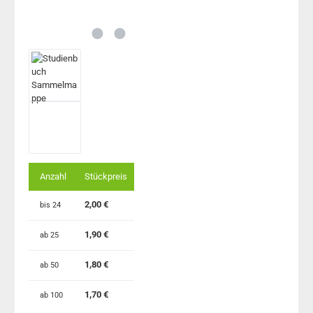
Anzahl
Stückpreis
2,00 €
bis
24
1,90 €
ab
25
1,80 €
ab
50
1,70 €
ab
100