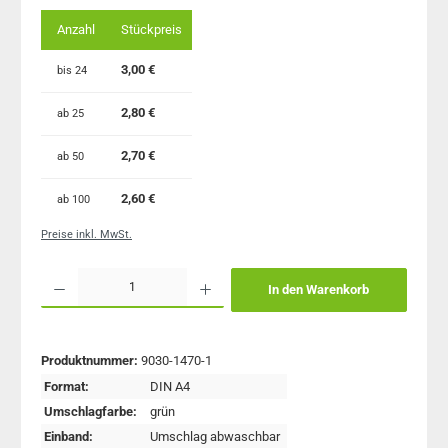
Anzahl
Stückpreis
3,00 €
bis
24
2,80 €
ab
25
2,70 €
ab
50
2,60 €
ab
100
Preise inkl. MwSt.
Produkt Anzahl: Gib den gewünschten Wert ein oder benutze die Schaltflächen um 
In den Warenkorb
Produktnummer:
9030-1470-1
Format:
DIN A4
Umschlagfarbe:
grün
Einband:
Umschlag abwaschbar