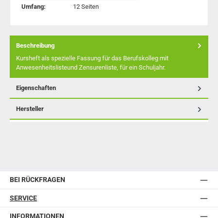
Umfang:
12 Seiten
Beschreibung
Kursheft als spezielle Fassung für das Berufskolleg mit
Anwesenheitslisteund Zensurenliste, für ein Schuljahr.
Eigenschaften
Hersteller
BEI RÜCKFRAGEN
SERVICE
INFORMATIONEN