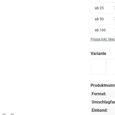
ab
25
ab
50
ab
100
Preise inkl. Mw
aus
Variante
orangene
Produktnum
Format:
Umschlagfar
Einband: