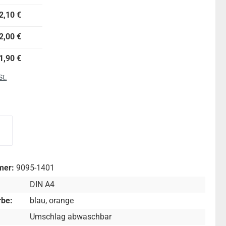
2,10 €
2,00 €
1,90 €
St.
wählen
r Heftumschlag
blauer Heftumschlag
mer:
9095-1401
DIN A4
be:
blau
, orange
Umschlag abwaschbar