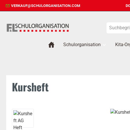
VERKAUF@SCHULORGANISATION.COM
DO
 Hauptinhalt springen
Zur Suche springen
Zur Hauptnavigation springen
Schulorganisation
Kita-Or
Kursheft
Bildergalerie überspringen