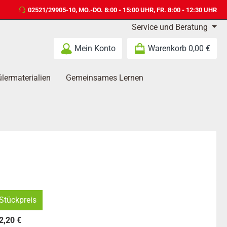
02521/29905-10
, MO.-DO. 8:00 - 15:00 UHR, FR. 8:00 - 12:30 UHR
Service und Beratung
Mein Konto
Warenkorb
0,00 €
lermaterialien
Gemeinsames Lernen
Stückpreis
2,20 €