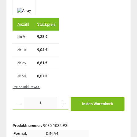
Anzahl
Stückpreis
9,28 €
bis
9
9,04 €
ab
10
8,81 €
ab
25
8,57 €
ab
50
Preise inkl. MwSt.
Produkt Anzahl: Gib den gewünschten Wert ein oder benutze die Schaltflächen um 
In den Warenkorb
Produktnummer:
9030-1082-P3
Format:
DIN A4