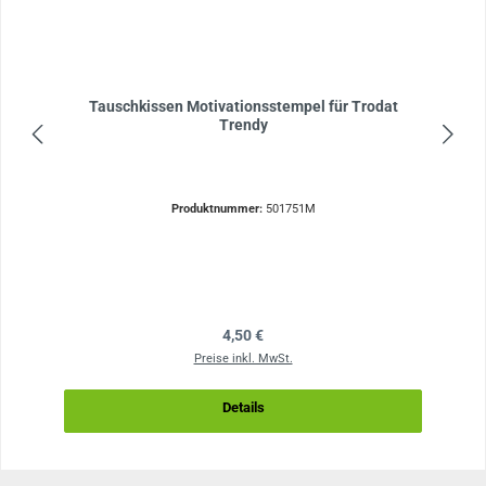
Tauschkissen Motivationsstempel für Trodat
Trendy
Produktnummer:
501751M
Regulärer Preis:
4,50 €
Preise inkl. MwSt.
Details