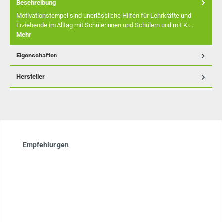
Beschreibung
Motivationstempel sind unerlässliche Hilfen für Lehrkräfte und
Erziehende im Alltag mit Schülerinnen und Schülern und mit Ki…
Mehr
Eigenschaften
Hersteller
Produktgalerie überspringen
Empfehlungen