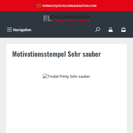
Zum Hauptinhalt springen
VERKAUF@SCHULORGANISATION.COM
Navigation
Motivationsstempel Sehr sauber
Bildergalerie überspringen