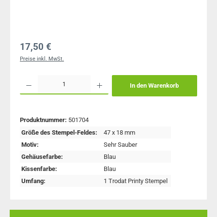
Regulärer Preis:
17,50 €
Preise inkl. MwSt.
Produkt Anzahl: Gib den gewünschten Wert ein oder benutze die Schaltflächen um 
In den Warenkorb
Produktnummer:
501704
Größe des Stempel-Feldes:
47 x 18 mm
Motiv:
Sehr Sauber
Gehäusefarbe:
Blau
Kissenfarbe:
Blau
Umfang:
1 Trodat Printy Stempel