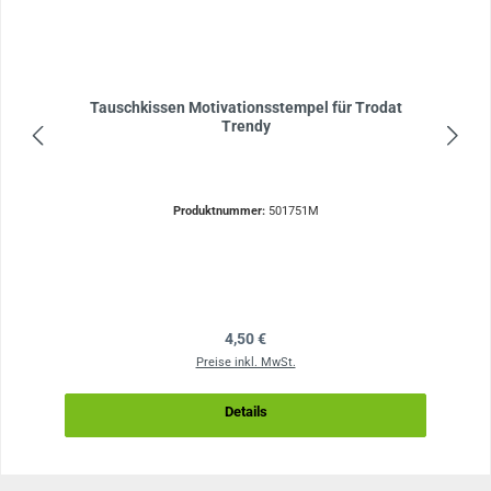
Tauschkissen Motivationsstempel für Trodat
Trendy
Produktnummer:
501751M
Regulärer Preis:
4,50 €
Preise inkl. MwSt.
Details