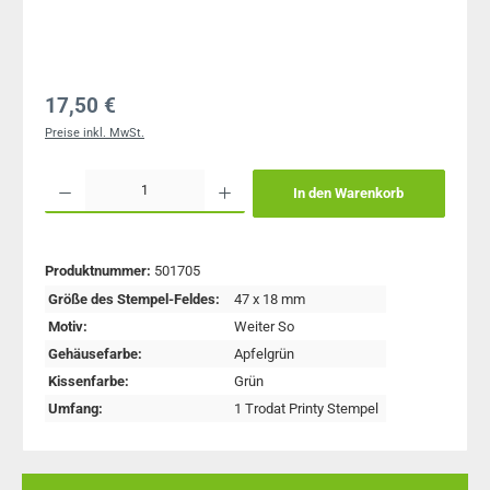
Regulärer Preis:
17,50 €
Preise inkl. MwSt.
Produkt Anzahl: Gib den gewünschten Wert ein oder benutze die Schaltflächen um 
In den Warenkorb
Produktnummer:
501705
Größe des Stempel-Feldes:
47 x 18 mm
Motiv:
Weiter So
Gehäusefarbe:
Apfelgrün
Kissenfarbe:
Grün
Umfang:
1 Trodat Printy Stempel