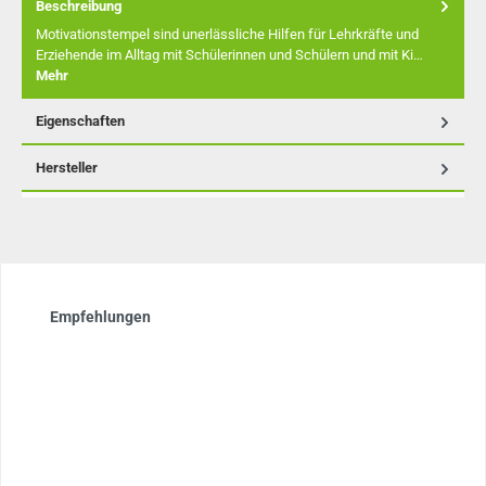
Beschreibung
Motivationstempel sind unerlässliche Hilfen für Lehrkräfte und
Erziehende im Alltag mit Schülerinnen und Schülern und mit Ki…
Mehr
Eigenschaften
Hersteller
Produktgalerie überspringen
Empfehlungen