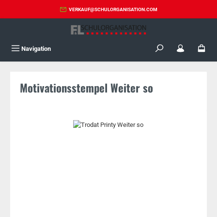
Zum Hauptinhalt springen
VERKAUF@SCHULORGANISATION.COM
Navigation
Motivationsstempel Weiter so
Bildergalerie überspringen