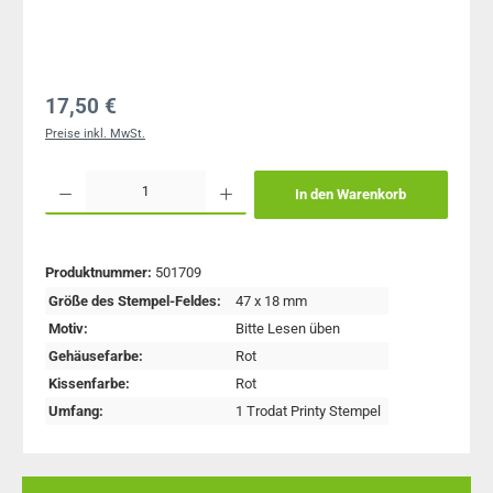
Regulärer Preis:
17,50 €
Preise inkl. MwSt.
Produkt Anzahl: Gib den gewünschten Wert ein oder benutze die Schaltflächen um 
In den Warenkorb
Produktnummer:
501709
Größe des Stempel-Feldes:
47 x 18 mm
Motiv:
Bitte Lesen üben
Gehäusefarbe:
Rot
Kissenfarbe:
Rot
Umfang:
1 Trodat Printy Stempel