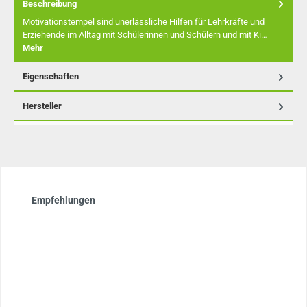
Beschreibung
Motivationstempel sind unerlässliche Hilfen für Lehrkräfte und
Erziehende im Alltag mit Schülerinnen und Schülern und mit Ki…
Mehr
Eigenschaften
Hersteller
Produktgalerie überspringen
Empfehlungen