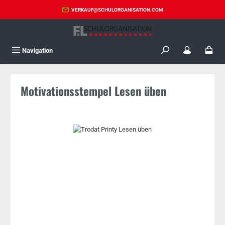
Zum Hauptinhalt springen
VERKAUF@SCHULORGANISATION.COM
Navigation
Motivationsstempel Lesen üben
Bildergalerie überspringen