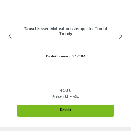
Tauschkissen Motivationsstempel für Trodat
Trendy
Produktnummer:
501751M
Regulärer Preis:
4,50 €
Preise inkl. MwSt.
Details