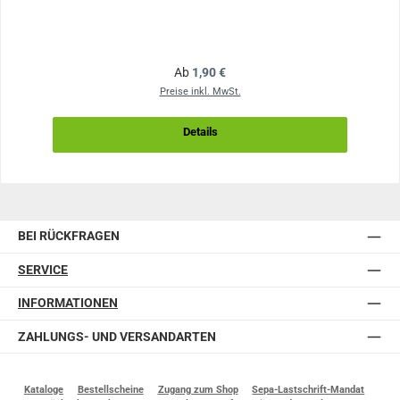
Regulärer Preis:
Ab
1,90 €
Preise inkl. MwSt.
Details
BEI RÜCKFRAGEN
SERVICE
INFORMATIONEN
ZAHLUNGS- UND VERSANDARTEN
Kataloge
Bestellscheine
Zugang zum Shop
Sepa-Lastschrift-Mandat