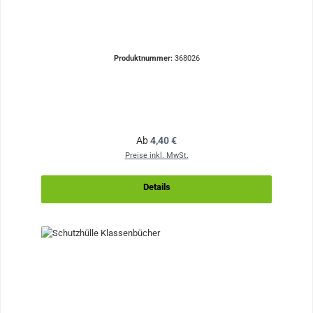
Produktnummer:
368026
Regulärer Preis:
Ab
4,40 €
Preise inkl. MwSt.
Details