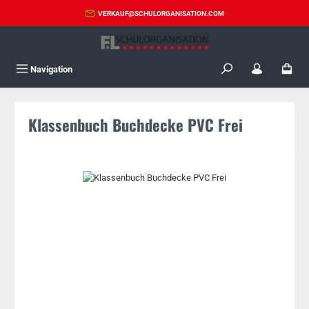
Zum Hauptinhalt springen
VERKAUF@SCHULORGANISATION.COM
Navigation
Klassenbuch Buchdecke PVC Frei
Bildergalerie überspringen