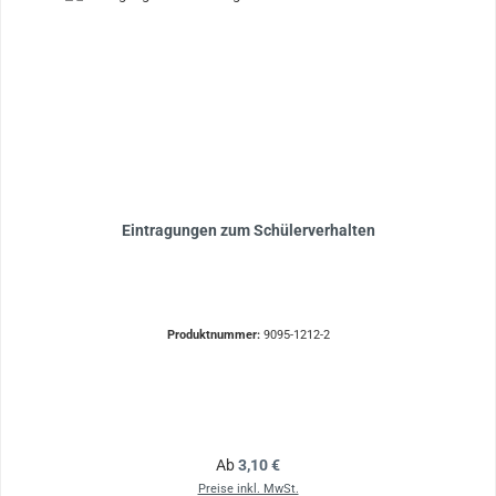
Eintragungen zum Schülerverhalten
Produktnummer:
9095-1212-2
Regulärer Preis:
Ab
3,10 €
Preise inkl. MwSt.