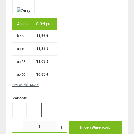
Anzahl
Stückpreis
11,66 €
bis
9
11,31 €
ab
10
11,07 €
ab
25
10,83 €
ab
50
Preise inkl. MwSt.
auswählen
Variante
blaue Buchdecke PVC frei
rote Buchdecke PVC frei
grüne Buchdecke PVC frei
Produkt Anzahl: Gib den gewünschten Wert ein oder benutze die Schaltflächen um 
In den Warenkorb