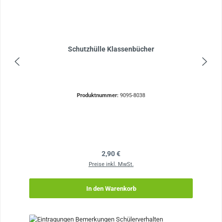
Schutzhülle Klassenbücher
Produktnummer:
9095-8038
Regulärer Preis:
2,90 €
Preise inkl. MwSt.
In den Warenkorb