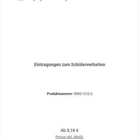
Eintragungen zum Schülerverhalten
Produktnummer:
9095-1212-2
Regulärer Preis:
Ab
3,10 €
Preise inkl. MwSt.