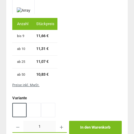
Anzahl
Stückpreis
11,66 €
bis
9
11,31 €
ab
10
11,07 €
ab
25
10,83 €
ab
50
Preise inkl. MwSt.
auswählen
Variante
blaue Buchdecke PVC frei
rote Buchdecke PVC frei
grüne Buchdecke PVC frei
Produkt Anzahl: Gib den gewünschten Wert ein oder benutze die Schaltflächen um 
In den Warenkorb