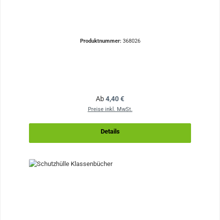
Produktnummer:
368026
Regulärer Preis:
Ab
4,40 €
Preise inkl. MwSt.
Details