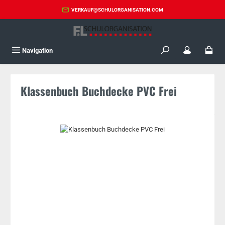
Zum Hauptinhalt springen
VERKAUF@SCHULORGANISATION.COM
Navigation
Klassenbuch Buchdecke PVC Frei
Bildergalerie überspringen