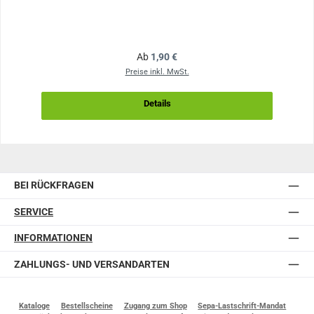
Regulärer Preis:
Ab
1,90 €
Preise inkl. MwSt.
Details
BEI RÜCKFRAGEN
SERVICE
INFORMATIONEN
ZAHLUNGS- UND VERSANDARTEN
Kataloge
Bestellscheine
Zugang zum Shop
Sepa-Lastschrift-Mandat