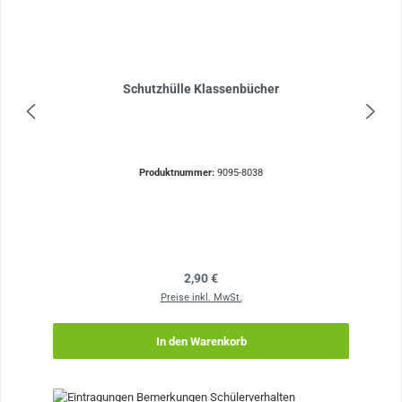
Schutzhülle Klassenbücher
Produktnummer:
9095-8038
Regulärer Preis:
2,90 €
Preise inkl. MwSt.
In den Warenkorb